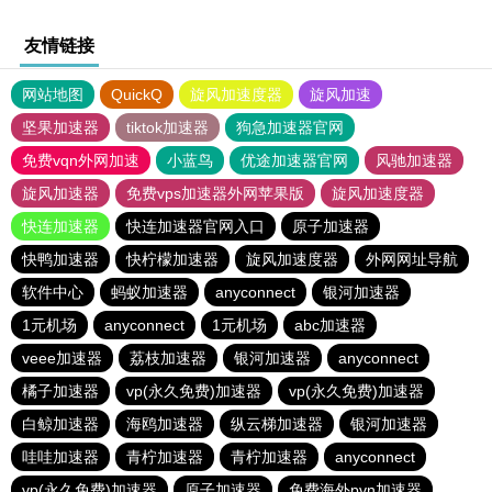
友情链接
网站地图
QuickQ
旋风加速度器
旋风加速
坚果加速器
tiktok加速器
狗急加速器官网
免费vqn外网加速
小蓝鸟
优途加速器官网
风驰加速器
旋风加速器
免费vps加速器外网苹果版
旋风加速度器
快连加速器
快连加速器官网入口
原子加速器
快鸭加速器
快柠檬加速器
旋风加速度器
外网网址导航
软件中心
蚂蚁加速器
anyconnect
银河加速器
1元机场
anyconnect
1元机场
abc加速器
veee加速器
荔枝加速器
银河加速器
anyconnect
橘子加速器
vp(永久免费)加速器
vp(永久免费)加速器
白鲸加速器
海鸥加速器
纵云梯加速器
银河加速器
哇哇加速器
青柠加速器
青柠加速器
anyconnect
vp(永久免费)加速器
原子加速器
免费海外pvn加速器