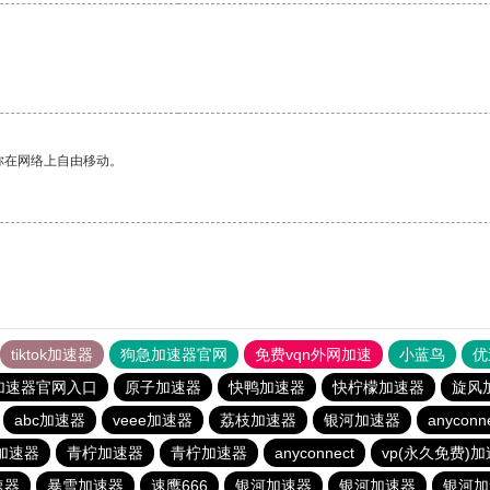
你在网络上自由移动。
tiktok加速器
狗急加速器官网
免费vqn外网加速
小蓝鸟
优
加速器官网入口
原子加速器
快鸭加速器
快柠檬加速器
旋风
abc加速器
veee加速器
荔枝加速器
银河加速器
anyconn
加速器
青柠加速器
青柠加速器
anyconnect
vp(永久免费)
速器
暴雪加速器
速鹰666
银河加速器
银河加速器
银河加