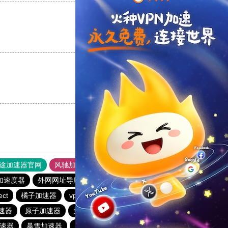
支持
[0]
反对
[0]
支持
[0]
反对
[0]
途加速器官网
风驰加速器
旋风加速器
加速度器
外网网址导航
软件中心
蚂蚁加速器
ect
橘子加速器
vp(永久免费)加速器
vp(永久免费)加速器
加速器
原子加速器
免费海外pvn加速器
银河加速器
速器
暴雪加速器
暴雪加速器
银河加速器