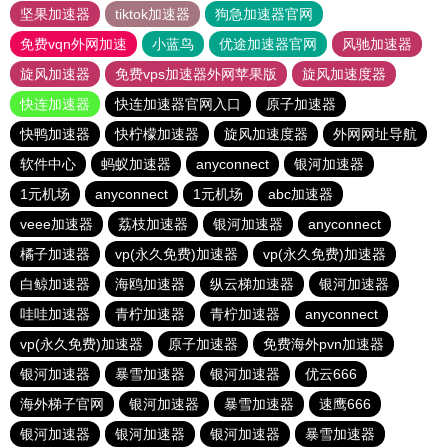
坚果加速器
tiktok加速器
狗急加速器官网
免费vqn外网加速
小蓝鸟
优途加速器官网
风驰加速器
旋风加速器
免费vps加速器外网苹果版
旋风加速度器
快连加速器
快连加速器官网入口
原子加速器
快鸭加速器
快柠檬加速器
旋风加速度器
外网网址导航
软件中心
蚂蚁加速器
anyconnect
银河加速器
1元机场
anyconnect
1元机场
abc加速器
veee加速器
荔枝加速器
银河加速器
anyconnect
橘子加速器
vp(永久免费)加速器
vp(永久免费)加速器
白鲸加速器
海鸥加速器
纵云梯加速器
银河加速器
哇哇加速器
青柠加速器
青柠加速器
anyconnect
vp(永久免费)加速器
原子加速器
免费海外pvn加速器
银河加速器
暴雪加速器
银河加速器
优云666
海外梯子官网
银河加速器
暴雪加速器
速鹰666
银河加速器
银河加速器
银河加速器
暴雪加速器