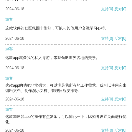
2024-06-18
支持
[0]
反对
[0]
游客
这款软件的社区氛围非常好，可以与其他用户交流学习心得。
2024-06-18
支持
[0]
反对
[0]
游客
这款app就像我的私人导游，带我领略世界各地的美景。
2024-06-18
支持
[0]
反对
[0]
游客
这款app的功能非常强大，可以满足我所有的工作需求。我可以使用它来
编辑文档、制作演示文稿、管理日程安排等。
2024-06-18
支持
[0]
反对
[0]
游客
这款加速器app的操作有点复杂，可以简化一下，比如将设置页面进行优
化。
2024-06-18
支持
[0]
反对
[0]