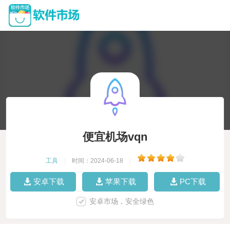
便宜机场vqn
工具
|
时间：2024-06-18
|
安卓下载
苹果下载
PC下载
安卓市场，安全绿色