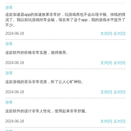
游客
这款加速器app的加速效果非常好，玩游戏再也不会出现卡顿、掉线的情
况了。我以前玩游戏经常会输，现在有了这个app，我的游戏水平提升了
不少。
2024-06-18
支持
[0]
反对
[0]
游客
这款软件的价格非常实惠，值得推荐。
2024-06-18
支持
[0]
反对
[0]
游客
这款游戏的音乐非常优美，听了让人心旷神怡。
2024-06-18
支持
[0]
反对
[0]
游客
这款软件的设计非常人性化，使用起来非常舒服。
2024-06-18
支持
[0]
反对
[0]