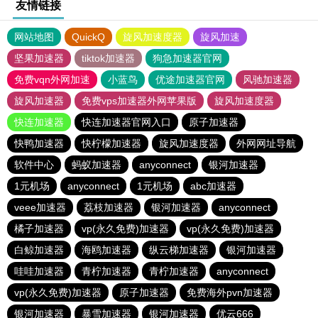
友情链接
网站地图
QuickQ
旋风加速度器
旋风加速
坚果加速器
tiktok加速器
狗急加速器官网
免费vqn外网加速
小蓝鸟
优途加速器官网
风驰加速器
旋风加速器
免费vps加速器外网苹果版
旋风加速度器
快连加速器
快连加速器官网入口
原子加速器
快鸭加速器
快柠檬加速器
旋风加速度器
外网网址导航
软件中心
蚂蚁加速器
anyconnect
银河加速器
1元机场
anyconnect
1元机场
abc加速器
veee加速器
荔枝加速器
银河加速器
anyconnect
橘子加速器
vp(永久免费)加速器
vp(永久免费)加速器
白鲸加速器
海鸥加速器
纵云梯加速器
银河加速器
哇哇加速器
青柠加速器
青柠加速器
anyconnect
vp(永久免费)加速器
原子加速器
免费海外pvn加速器
银河加速器
暴雪加速器
银河加速器
优云666