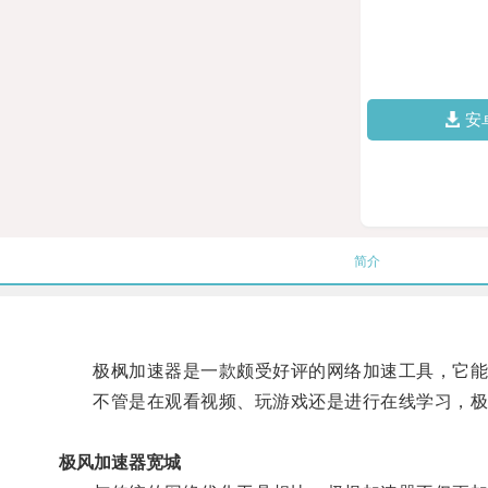
安
简介
极枫加速器是一款颇受好评的网络加速工具，它能够
不管是在观看视频、玩游戏还是进行在线学习，极
极风加速器宽城