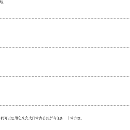
绩。
。我可以使用它来完成日常办公的所有任务，非常方便。