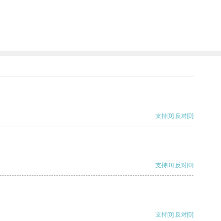
支持
[0]
反对
[0]
支持
[0]
反对
[0]
支持
[0]
反对
[0]