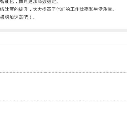
智能化，而且更加高效稳定。
络速度的提升，大大提高了他们的工作效率和生活质量。
极枫加速器吧！。