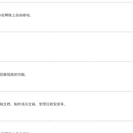
你在网络上自由移动。
动切换线路的功能。
编辑文档、制作演示文稿、管理日程安排等。