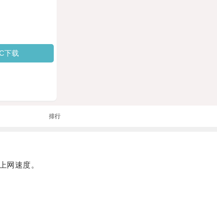
PC下载
排行
上网速度。