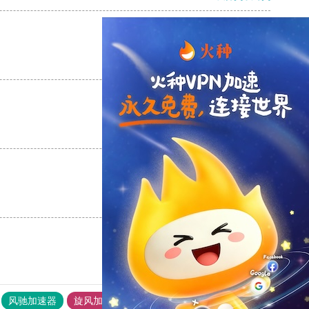
支持
[0]
反对
[0]
支持
[0]
反对
[0]
支持
[0]
反对
[0]
风驰加速器
旋风加速器
免费vps加速器外网苹果版