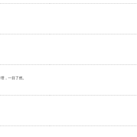
合理，一目了然。