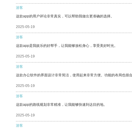
游客
这款app的用户评论非常真实，可以帮助我做出更准确的选择。
2025-05-19
游客
这款app是我娱乐的好帮手，让我能够放松身心，享受美好时光。
2025-05-19
游客
这款办公软件的界面设计非常简洁，使用起来非常方便。功能的布局也很
2025-05-19
游客
这款app的路线规划非常精准，让我能够快速到达目的地。
2025-05-19
游客