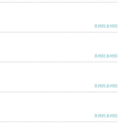
支持
[0]
反对
[0]
支持
[0]
反对
[0]
支持
[0]
反对
[0]
支持
[0]
反对
[0]