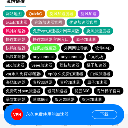
友情链接
网站地图
QuickQ
旋风加速度器
旋风加速
tiktok加速器
狗急加速器官网
优途加速器官网
风驰加速器
免费vps加速器外网苹果版
旋风加速度器
快连加速器
快连加速器官网入口
原子加速器
快鸭加速器
旋风加速度器
外网网址导航
软件中心
蚂蚁加速器
anyconnect
anyconnect
1元机场
abc加速器
veee加速器
荔枝加速器
橘子加速器
vp(永久免费)加速器
vp(永久免费)加速器
白鲸加速器
海鸥加速器
青柠加速器
青柠加速器
原子加速器
免费海外pvn加速器
银河加速器
优云666
海外梯子官网
暴雪加速器
速鹰666
银河加速器
银河加速器
暴雪加速器
番石榴加速器
永久免费使用的加速器
下载
0.649597s
首页
安卓
苹果
排行
推荐